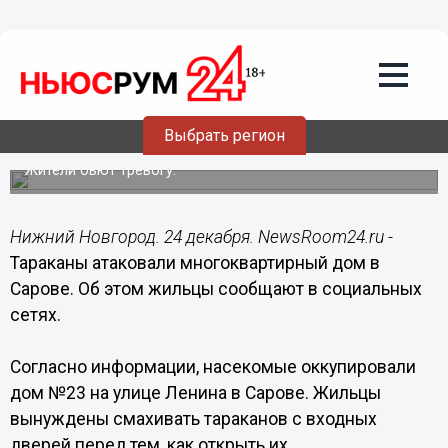
Подробно
24.12.2019
11:05
Полчища тараканов атаковали
Выбрать регион
многоэтажку в Сарове
Жители бьют тревогу.
Нижний Новгород. 24 декабря. NewsRoom24.ru -
Тараканы атаковали многоквартирный дом в
Сарове. Об этом жильцы сообщают в социальных
сетях.
Согласно информации, насекомые оккупировали
дом №23 на улице Ленина в Сарове. Жильцы
вынуждены смахивать тараканов с входных
дверей перед тем, как открыть их.