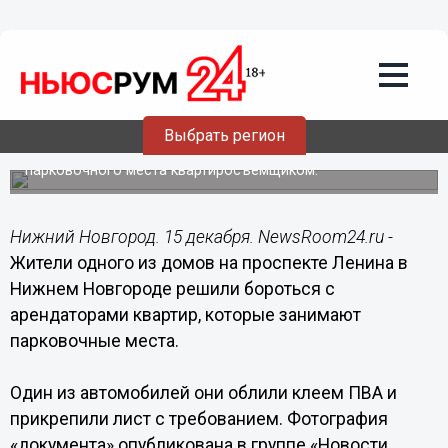
Подробно
15.12.2019
14:03
Жители дома на проспекте Ленина
облили клеем машину одного из
арендаторов
Выбрать регион
Так они выражают протест против использования
парковочного места квартиросъемщиком.
Нижний Новгород. 15 декабря. NewsRoom24.ru -
Жители одного из домов на проспекте Ленина в
Нижнем Новгороде решили бороться с
арендаторами квартир, которые занимают
парковочные места.
Один из автомобилей они облили клеем ПВА и
прикрепили лист с требованием. Фотография
«документа» опубликована в группе «Новости