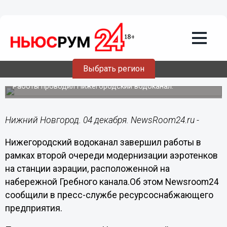
Подробно
04.12.2019
10:22
Модернизация аэротенков завершена
Выбрать регион
на Нижегородской станции аэрации
Работы проводил Нижегородский водоканал.
Нижний Новгород. 04 декабря. NewsRoom24.ru -
Нижегородский водоканал завершил работы в
рамках второй очереди модернизации аэротенков
на станции аэрации, расположенной на
набережной Гребного канала.Об этом Newsroom24
сообщили в пресс-службе ресурсоснабжающего
предприятия.