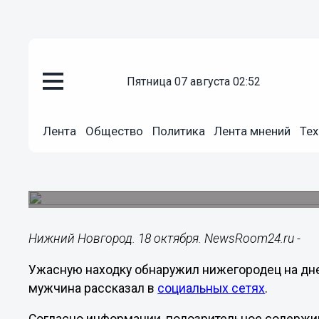
пятница 07 августа 02:52
Подробно
18.10.2019
09:04
Лента
Общество
Политика
Лента мнений
Тех
Шокирующее содержимое выло
коробки сока
Оно было обнаружено после употребления сока
Нижний Новгород. 18 октября. NewsRoom24.ru -
Ужасную находку обнаружил нижегородец на дн
мужчина рассказал в
социальных сетях
.