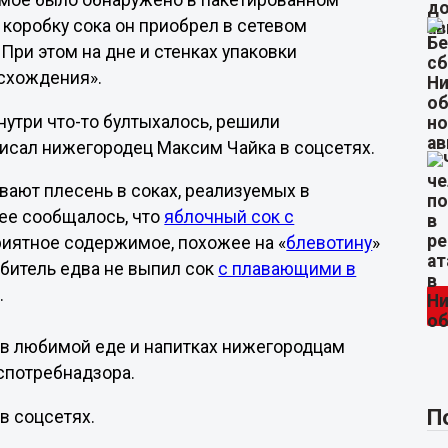
мое было обнаружено в пакетированном
 коробку сока он приобрел в сетевом
 При этом на дне и стенках упаковки
исхождения».
внутри что-то бултыхалось, решили
аписал нижегородец Максим Чайка в соцсетях.
вают плесень в соках, реализуемых в
нее сообщалось, что
яблочный сок с
иятное содержимое, похожее на «
блевотину
»
ебитель едва не выпил сок
с плавающими в
.
 в любимой еде и напитках нижегородцам
спотребнадзора.
П
в соцсетях.