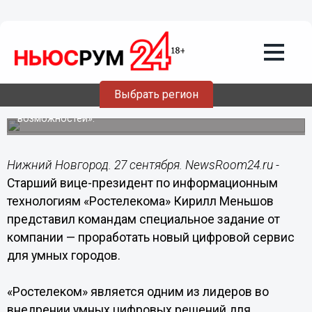
«Ростелеком» предложил финалистам
конкурса «Цифровой прорыв»
разработать проекты для умных
городов
27 сентября начался финальный этап всероссийского
Выбрать регион
конкурса «Цифровой прорыв» — одного из флагманских
проектов президентской платформы «Россия — страна
возможностей».
Нижний Новгород. 27 сентября. NewsRoom24.ru -
Старший вице-президент по информационным
технологиям «Ростелекома» Кирилл Меньшов
представил командам специальное задание от
компании — проработать новый цифровой сервис
для умных городов.
«Ростелеком» является одним из лидеров во
внедрении умных цифровых решений для