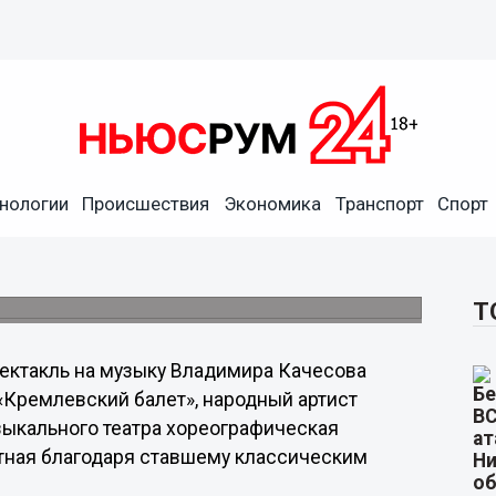
чет бурных потрясений» -
нологии
Происшествия
Экономика
Транспорт
Спорт
» пройдет в Нижегородском театре Оперы и
Т
ектакль на музыку Владимира Качесова
«Кремлевский балет», народный артист
зыкального театра хореографическая
стная благодаря ставшему классическим