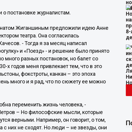
и о постановке журналистам.
 Ренатом Жиганшиным предложили идею Анне
ктором театра. Она согласилась
ачесов. - Тогда я за месяц написал
огулку» и «Поезд» - и решение было принято
о много разных постановок, но балет со
0-х годов меня привлекает тем, что в это
ьстоны, фокстроты, канкан – это эпоха
ень много и я рад, что по сюжету ее можно
собна переменить жизнь человека, -
етров – Но философские мысли, которые
утся верными. Например, он говорит, о том,
П
 с них не сходят. Но люди – не звезды, они