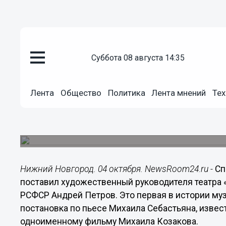
Подробно
суббота 08 августа 14:35
04.10.2019
14:48
«Мы ждем зрителя, который хо
Лента
Общество
Политика
Лента мнений
Тех
Андрей Петров
Мировая премьера балета «Безымянная звезда
балета 4 и 6 сентября.
Нижний Новгород. 04 октября. NewsRoom24.ru -
Сп
поставил художественный руководителя театра 
РСФСР Андрей Петров. Это первая в истории му
постановка по пьесе Михаила Себастьяна, изве
одноименному фильму Михаила Козакова.