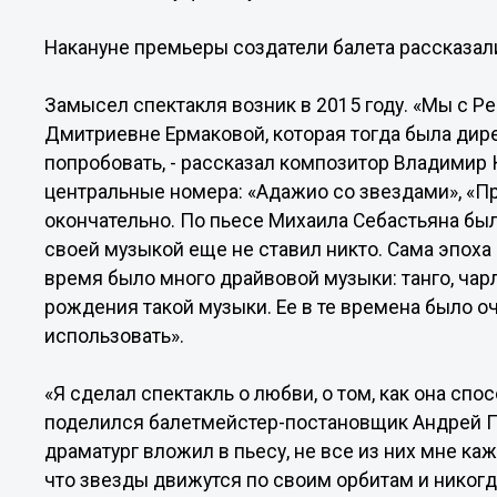
Накануне премьеры создатели балета рассказал
Замысел спектакля возник в 2015 году. «Мы с
Дмитриевне Ермаковой, которая тогда была дире
попробовать, - рассказал композитор Владимир К
центральные номера: «Адажио со звездами», «Пр
окончательно. По пьесе Михаила Себастьяна был
своей музыкой еще не ставил никто. Сама эпоха 3
время было много драйвовой музыки: танго, чарл
рождения такой музыки. Ее в те времена было оч
использовать».
«Я сделал спектакль о любви, о том, как она спо
поделился балетмейстер-постановщик Андрей П
драматург вложил в пьесу, не все из них мне каж
что звезды движутся по своим орбитам и никогда