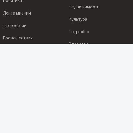
Политика
Недвижимость
Лента мнений
Культура
Технологии
Подробно
Происшествия
Здоровье
Экономика
ПОДПИСКА
Подпишись на рассылку NEWSROOM24
и будь
в курсе новостей в своём городе:
Подписаться
© 2012 - 2025 ООО "Ньюсрум" (ИА Newsroom24 (Ньюсрум24).
Учредитель — ООО "Ньюсрум"
Свидетельство о регистрации СМИ ИА № ФС 77 - 45920 от 22.07.2011г.