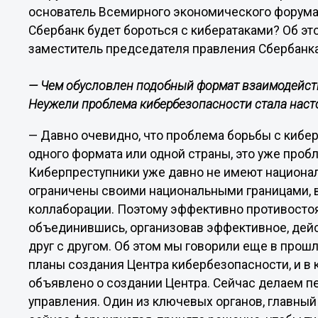
основатель Всемирного экономического форума
Сбербанк будет бороться с кибератаками? Об э
заместитель председателя правления Сбербанка
— Чем обусловлен подобный формат взаимодейс
Неужели проблема кибербезопасности стала наст
— Давно очевидно, что проблема борьбы с кибе
одного формата или одной страны, это уже про
Киберпреступники уже давно не имеют национал
ограничены своими национальными границами, в
коллаборации. Поэтому эффективно противосто
объединившись, организовав эффективное, дей
друг с другом. Об этом мы говорили еще в прош
планы создания Центра кибербезопасности, и в 
объявлено о создании Центра. Сейчас делаем п
управления. Один из ключевых органов, главный