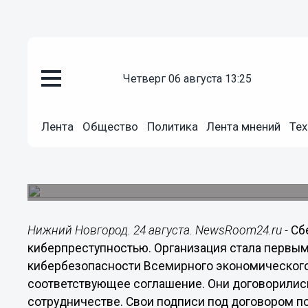
Подробно
четверг 06 августа 13:25
24.08.2018
13:49
Киберпреступники уже давно 
Лента
Общество
Политика
Лента мнений
Тех
границ
Зампред правления Сбербанка Станислав Кузне
кибербезопасности ВЭФ.
Нижний Новгород. 24 августа. NewsRoom24.ru -
Сб
киберпреступностью. Организация стала первы
кибербезопасности Всемирного экономического
соответствующее соглашение. Они договорилис
сотрудничестве. Свои подписи под договором по