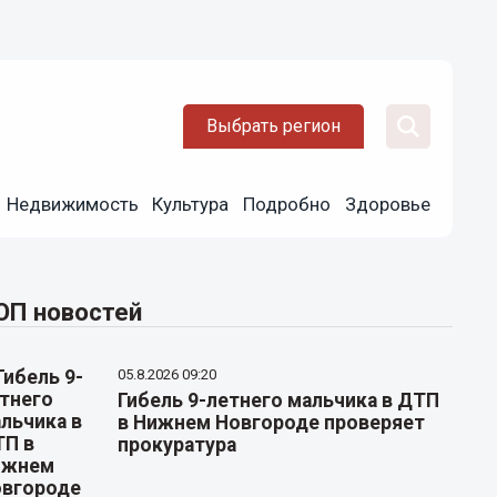
Выбрать регион
Недвижимость
Культура
Подробно
Здоровье
ОП новостей
05.8.2026 09:20
Гибель 9-летнего мальчика в ДТП
в Нижнем Новгороде проверяет
прокуратура