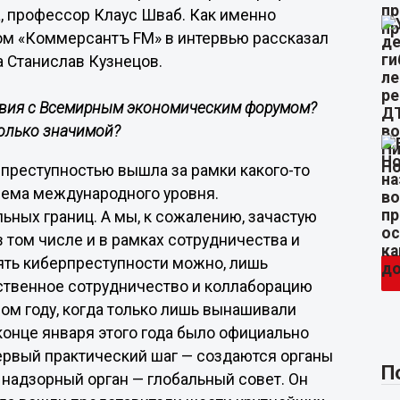
, профессор Клаус Шваб. Как именно
том «Коммерсантъ FM» в интервью рассказал
 Станислав Кузнецов.
твия с Всемирным экономическим форумом?
олько значимой?
рпреступностью вышла за рамки какого-то
блема международного уровня.
ьных границ. А мы, к сожалению, зачастую
 том числе и в рамках сотрудничества и
ять киберпреступности можно, лишь
ственное сотрудничество и коллаборацию
лом году, когда только лишь вынашивали
конце января этого года было официально
ервый практический шаг — создаются органы
П
 надзорный орган — глобальный совет. Он