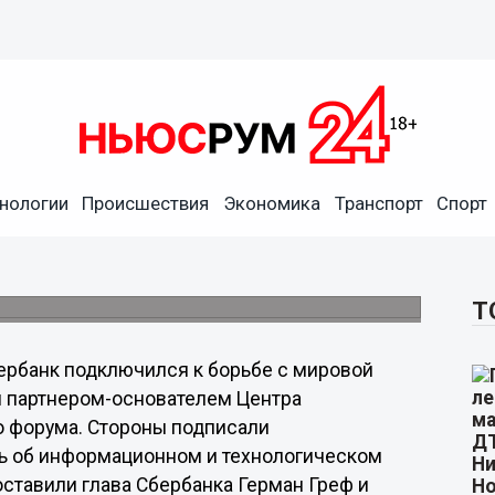
не имеют национальных
нологии
Происшествия
Экономика
Транспорт
Спорт
цов — о создании Центра
Т
ербанк подключился к борьбе с мировой
м партнером-основателем Центра
 форума. Стороны подписали
ь об информационном и технологическом
ставили глава Сбербанка Герман Греф и