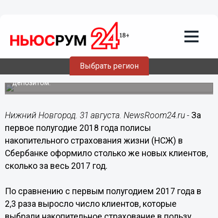
31.08.2018
11:59
Сбербанк выяснил, для чего клиенты
оформляют накопительное
страхование жизни
Полис НСЖ на сегодня, по мнению аналитиков, является
Выбрать регион
самым распространенным инструментом целевых
накоплений на образование вместе с банковским
депозитом.
Нижний Новгород. 31 августа. NewsRoom24.ru -
За
первое полугодие 2018 года полисы
накопительного страхования жизни (НСЖ) в
Сбербанке оформило столько же новых клиентов,
сколько за весь 2017 год.
По сравнению с первым полугодием 2017 года в
2,3 раза выросло число клиентов, которые
выбрали накопительное страхование в пользу