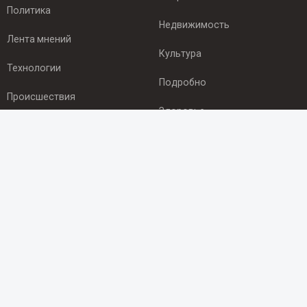
Политика
Недвижимость
Лента мнений
Культура
Технологии
Подробно
Происшествия
Здоровье
Экономика
ПОДПИСКА
Подпишись на рассылку NEWSROOM24
и будь
в курсе новостей в своём городе:
Подписаться
© 2012 - 2025 ООО "Ньюсрум" (ИА Newsroom24 (Ньюсрум24).
Учредитель — ООО "Ньюсрум"