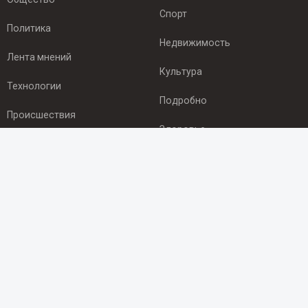
Спорт
Политика
Недвижимость
Лента мнений
Культура
Технологии
Подробно
Происшествия
Здоровье
Экономика
ПОДПИСКА
Подпишись на рассылку NEWSROOM24
и будь
в курсе новостей в своём городе:
Подписаться