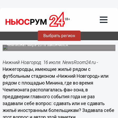
Подробно
16.07.2018
17:14
Футбольные болельщики в твоей
Выбрать регион
квартире. Личный опыт
Чемпионат мира-2018 закончился.
Нижний Новгород. 16 июля. NewsRoom24.ru -
Нижегородцы, имеющие жильё рядом с
футбольным стадионом «Нижний Новгород» или
рядом с площадью Минина, где во время
Чемпионата располагалась фан-зона, в
преддверии главного события года не раз
задавали себе вопрос: сдавать или не сдавать
жильё иностранным болельщикам? Задавала себе
этот вопрос и автор этой заметки.