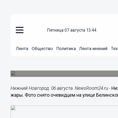
пятница 07 августа 13:44
Подробно
Лента
Общество
Политика
Лента мнений
Тех
06.08.2014
17:44
Нижегородцы всеми способам
Фото снято на улице Белинского.
Нижний Новгород. 06 августа. NewsRoom24.ru -
Ни
жары. Фото снято очевидцем на улице Белинско