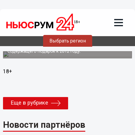
Подробно
19.12.2013
13:18
Без комментариев: Нижегородцам
предложили просроченные подарки
Выбрать регион
Жительница Нижнего Новгорода сообщила
NewsRoom24 19 декабря о покупке молочного продукта,
содержащего подарок к 2012 году.
18+
Еще в рубрике
Новости партнёров