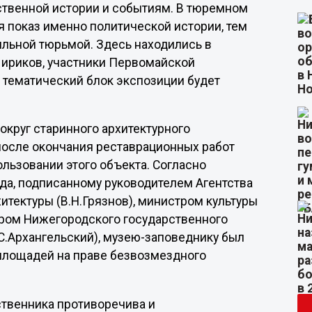
твенной истории и событиям. В тюремном
я показ именно политической истории, тем
ыльной тюрьмой. Здесь находились в
Чириков, участники Первомайской
 тематический блок экспозиции будет
круг старинного архитектурного
о после окончания реставрационных работ
льзовании этого объекта. Согласно
ода, подписанному руководителем Агентства
тектуры (В.Н.Грязнов), министром культуры
ором Нижегородского государственного
С.Архангельский), музею-заповеднику был
 площадей на праве безвозмездного
ственника противоречива и