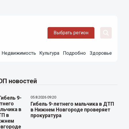
Выбрать регион
Недвижимость
Культура
Подробно
Здоровье
ОП новостей
05.8.2026 09:20
Гибель 9-летнего мальчика в ДТП
в Нижнем Новгороде проверяет
прокуратура