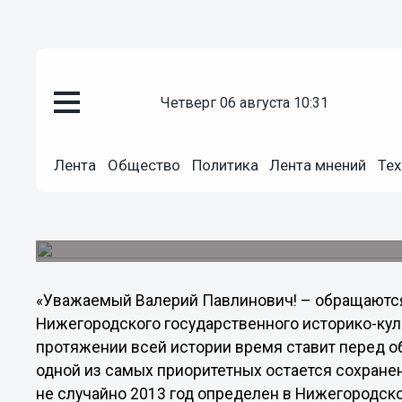
Подробно
четверг 06 августа 10:31
22.03.2013
08:45
Интеллигенция обратилась к г
спасении Нижегородского остр
Лента
Общество
Политика
Лента мнений
Тех
Аппаратом правительства Нижегородской облас
Шамшурина, профессоров Шумилкина и Виноград
уважаемых граждан Нижнего Новгорода.
«Уважаемый Валерий Павлинович! – обращаются 
Нижегородского государственного историко-кул
протяжении всей истории время ставит перед о
одной из самых приоритетных остается сохране
не случайно 2013 год определен в Нижегородско