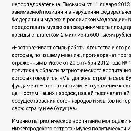
непоследовательна. Письмом от 11 января 2013 
занимаемой позиции и в нарушении федерально
Федерации и музеях в российской Федерации» №
предоставить музею-заповеднику часть площаде
аренды с платежом 2 миллиона 600 тысяч рублей
«Настораживает стиль работы Агентства и его р
которые, по нашему мнению, противоречат про
отраженным в Указе от 20 октября 2012 года №
политики в области патриотического воспитания
которых говорится: «Мы должны строить свое б
фундамент – это патриотизм. Это уважение к св
ценностям наших народов, нашей тысячелетней 
сосуществования сотен народов и языков на тер
свою страну и ее будущее».
Именно патриотическое воспитание молодежи я
Нижегородского острога «Музея политической ис