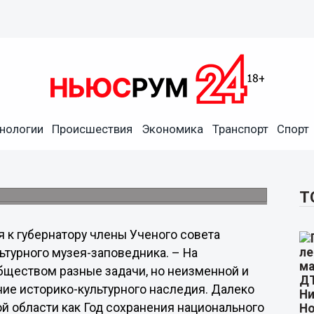
убернатору за помощью в
ога
нологии
Происшествия
Экономика
Транспорт
Спорт
ти получено письмо за подписью писателя
овой, а также других известных и
Т
к губернатору члены Ученого совета
ьтурного музея-заповедника. – На
бществом разные задачи, но неизменной и
ние историко-культурного наследия. Далеко
й области как Год сохранения национального