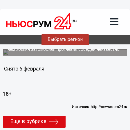
Подробно
06.02.2013
10:11
Жители ул. Максима Горького в
Нижнем Новгороде выбрасывают
мусор на капот припаркованного
Выбрать регион
автомобиля
Чем хозяин автомобиля прогневил соседей неизвестно.
Снято 6 февраля.
18+
Источник:
http://newsroom24.ru
Еще в рубрике