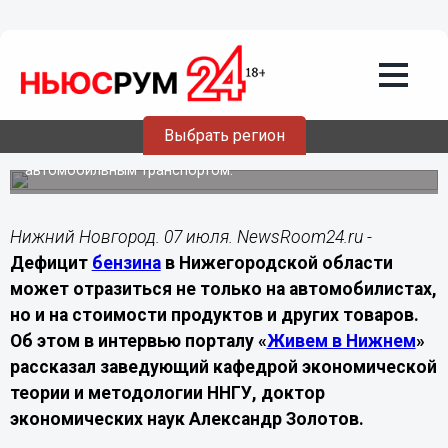
Экономика
07.07.2026
08:00
Экономист ННГУ оценил влияние
дефицита бензина на цены продуктов
Выбрать регион
По словам эксперта, затяжные проблемы с топливом
могут привести к росту стоимости товаров, перевозимых
автомобильным транспортом.
Нижний Новгород. 07 июля. NewsRoom24.ru -
Дефицит
бензина
в Нижегородской области
может отразиться не только на автомобилистах,
но и на стоимости продуктов и других товаров.
Об этом в интервью порталу «
Живем в Нижнем
»
рассказал заведующий кафедрой экономической
теории и методологии ННГУ, доктор
экономических наук Александр Золотов.