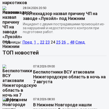
28.04.2026
20:50
Ростехнадзор назвал причину ЧП на
заводе «Лукойл» под Нижним
Инцидент с двумя пострадавшими произошёл из-
за нарушений и недостаточного контроля при
подготовке работ.
Страницы:
Пред.
1
...
22
23
24
25
26
...
48
След.
ТОП новостей
07.8.2026 09:00
Беспилотники ВСУ атаковали
Нижегородскую область в ночь на
7 августа
07.8.2026 08:30
В Нижнем Новгороде нашли