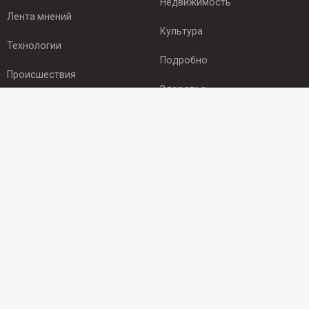
Недвижимость
Лента мнений
Культура
Технологии
Подробно
Происшествия
Здоровье
Экономика
ПОДПИСКА
Подпишись на рассылку NEWSROOM24
и будь
в курсе новостей в своём городе:
Подписаться
© 2012 - 2025 ООО "Ньюсрум" (ИА Newsroom24 (Ньюсрум24).
Учредитель — ООО "Ньюсрум"
Свидетельство о регистрации СМИ ИА № ФС 77 - 45920 от 22.07.2011г.
выдано Федеральной службой по надзору в сфере связи,