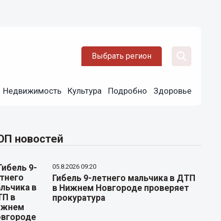
Выбрать регион
Недвижимость
Культура
Подробно
Здоровье
ОП новостей
05.8.2026 09:20
Гибель 9-летнего мальчика в ДТП
в Нижнем Новгороде проверяет
прокуратура