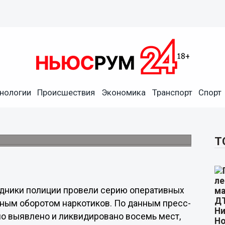
нологии
Происшествия
Экономика
Транспорт
Спорт
притонам закончился
Т
рудники полиции провели серию оперативных
нным оборотом наркотиков. По данным пресс-
ло выявлено и ликвидировано восемь мест,