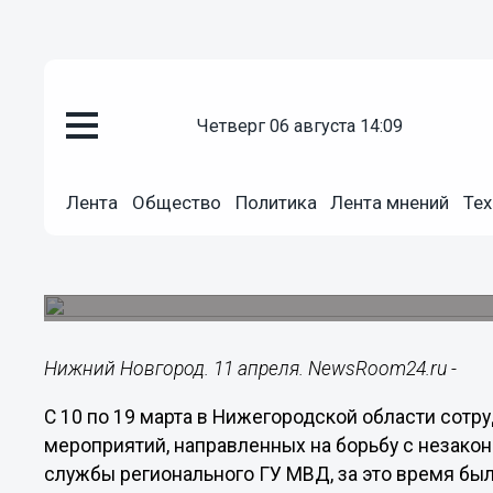
четверг 06 августа 14:09
Происшествия
11.04.2025
13:15
Лента
Общество
Политика
Лента мнений
Тех
Рейд по нижегородским нарко
десятками уголовных дел
Полицейские накрыли 8 притонов.
Нижний Новгород. 11 апреля. NewsRoom24.ru -
С 10 по 19 марта в Нижегородской области сот
мероприятий, направленных на борьбу с незако
службы регионального ГУ МВД, за это время бы