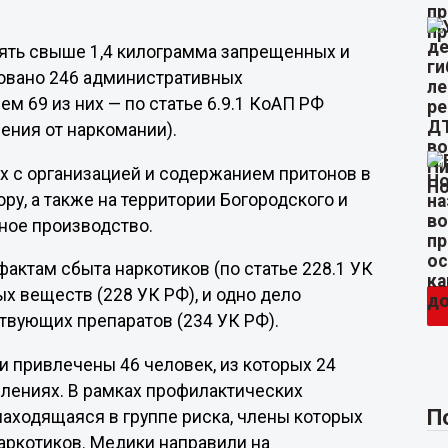
ять свыше 1,4 килограмма запрещенных и
ровано 246 административных
м 69 из них — по статье 6.9.1 КоАП РФ
ения от наркомании).
х с организацией и содержанием притонов в
ру, а также на территории Богородского и
вное производство.
фактам сбыта наркотиков (по статье 228.1 УК
х веществ (228 УК РФ), и одно дело
твующих препаратов (234 УК РФ).
и привлечены 46 человек, из которых 24
плениях. В рамках профилактических
П
находящаяся в группе риска, члены которых
аркотиков. Медики направили на