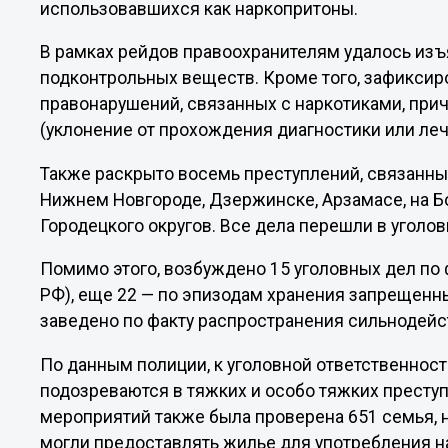
использовавшихся как наркопритоны.
В рамках рейдов правоохранителям удалось изъ
подконтрольных веществ. Кроме того, зафикси
правонарушений, связанных с наркотиками, приче
(уклонение от прохождения диагностики или леч
Также раскрыто восемь преступлений, связанны
Нижнем Новгороде, Дзержинске, Арзамасе, на Бо
Городецкого округов. Все дела перешли в уголо
Помимо этого, возбуждено 15 уголовных дел по 
РФ), еще 22 — по эпизодам хранения запрещенны
заведено по факту распространения сильнодейс
По данным полиции, к уголовной ответственност
подозреваются в тяжких и особо тяжких престу
мероприятий также была проверена 651 семья, 
могли предоставлять жилье для употребления н