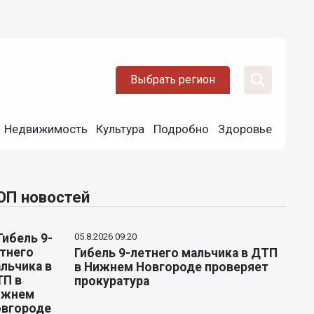
Выбрать регион
Недвижимость
Культура
Подробно
Здоровье
ОП новостей
05.8.2026 09:20
Гибель 9-летнего мальчика в ДТП
в Нижнем Новгороде проверяет
прокуратура