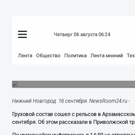
четверг 06 августа 06:24
Происшествия
16.09.2023
22:01
Лента
Общество
Политика
Лента мнений
Тех
Локомотив и вагон грузового п
Арзамасе
Происшествие случилось 16 сентября.
Нижний Новгород. 16 сентября. NewsRoom24.ru -
Грузовой состав сошел с рельсов в Арзамасско
сентября. Об этом рассказали в Приволжской тр