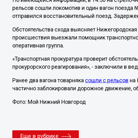
По имеющейся информации, в 14:50 на стрелоч
рельсов сошли локомотив и один вагон поезда 
отправился восстановительный поезд. Задержек
Обстоятельства схода выясняет Нижегородская 
происшествия выезжали помощник транспортног
оперативная группа.
«Транспортная прокуратура проверит обстоятел
прокурорского реагирования», - заключили в ве
Ранее два вагона товарняка
сошли с рельсов
на 
частично заблокировали дорожное движение, об
Фото: Мой Нижний Новгород
Еще в рубрике