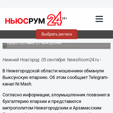
Происшествия
05.09.2023
19:18
Представившийся митрополитом
мошенник обманул Выксунскую
Выбрать регион
епархию
Ущерб составил 2,7 млн рублей.
Нижний Новгород. 05 сентября. NewsRoom24.ru -
В Нижегородской области мошенники обманули
Выксунскую епархию. Об этом сообщает Telegram-
канал Ni Mash.
Согласно информации, злоумышленник позвонил в
бухгалтерию епархии и представился
митрополитом Нижегородским и Арзамасским