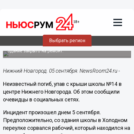
Происшествия
05.09.2023
15:35
Мужчина погиб при падении с крыши
Выбрать регион
нижегородской школы №14
Здание закрыто на ремонт.
Нижний Новгород. 05 сентября. NewsRoom24.ru -
Неизвестный погиб, упав с крыши школы №14 в
центре Нижнего Новгорода. Об этом сообщили
очевидцы в социальных сетях.
Инцидент произошел днем 5 сентября.
Предположительно, со здания школы в Холодном
переулке сорвался рабочий, который находился на