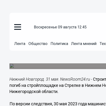
воскресенье 09 августа 12:45
Происшествия
31.05.2023
16:55
Лента
Общество
Политика
Лента мнений
Тех
Рабочий погиб на стройплощад
Стрелке в Нижнем Новгороде
Возбуждено уголовное дело.
Нижний Новгород. 31 мая. NewsRoom24.ru -
Строит
погиб на стройплощадке на Стрелке в Нижнем Н
Нижегородской области.
По версии следствия, 30 мая 2023 года машинис