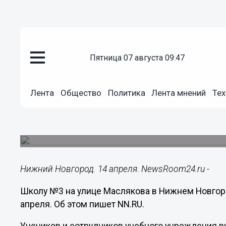
пятница 07 августа 09:47
Происшествия
14.04.2023
12:05
Лента
Общество
Политика
Лента мнений
Тех
Школу №3 в центре Нижнего Но
подозрительной сумки
Инцидент произошел утром 14 апреля.
Нижний Новгород. 14 апреля. NewsRoom24.ru -
Школу №3 на улице Маслякова в Нижнем Новгор
апреля. Об этом пишет NN.RU.