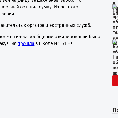
вел на улицу, за школьный забор. По
вестный оставил сумку. Из-за этого
оверки.
анительных органов и экстренных служб.
риволжья из-за сообщений о минировании было
вакуация
прошла
в школе №161 на
П