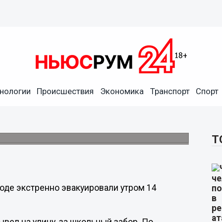
нологии
Происшествия
Экономика
Транспорт
Спорт
вгорода эвакуировали из-за
Т
оде экстренно эвакуировали утром 14