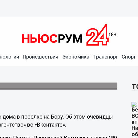
нологии
Происшествия
Экономика
Транспорт
Спорт
ебной яме в Борском районе
ской Коммуны.
Т
о дома в поселке на Бору. Об этом очевидцы
гентство» во «Вконтакте».