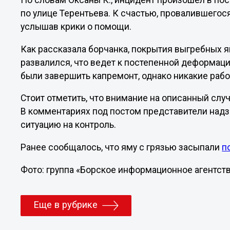
По словам Оксаны К., инцидент произошел в п
по улице Терентьева. К счастью, провалившегося
услышав крики о помощи.
Как рассказала борчанка, покрытия выгребных я
развалился, что ведет к постепенной деформаци
были завершить капремонт, однако никакие рабо
Стоит отметить, что внимание на описанный слу
В комментариях под постом представители над
ситуацию на контроль.
Ранее сообщалось, что я
му с грязью засыпали
п
Фото: группа «Борское информационное агентств
Еще в рубрике