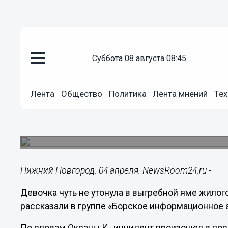
суббота 08 августа 08:45
Происшествия
Лента
Общество
Политика
Лента мнений
Тех
04.04.2023
14:19
Ребенок едва не утонул в выгр
Инцидент произошел в поселке Память Париж
Нижний Новгород. 04 апреля. NewsRoom24.ru -
Девочка чуть не утонула в выгребной яме жилог
рассказали в группе «Борское информационное а