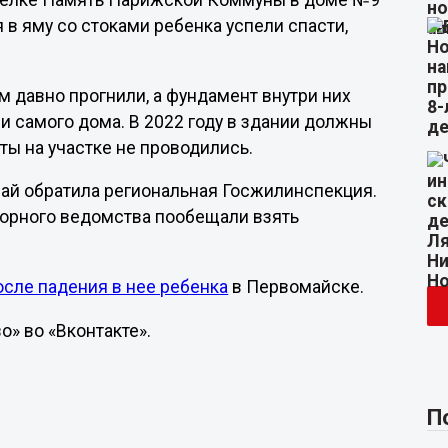
оселке Память Парижской Коммуны в доме №9
 в яму со стоками ребенка успели спасти,
м давно прогнили, а фундамент внутри них
и самого дома. В 2022 году в здании должны
ты на участке не проводились.
чай обратила региональная Госжилинспекция.
зорного ведомства пообещали взять
осле падения в нее ребенка
в Первомайске.
о» во «Вконтакте».
П