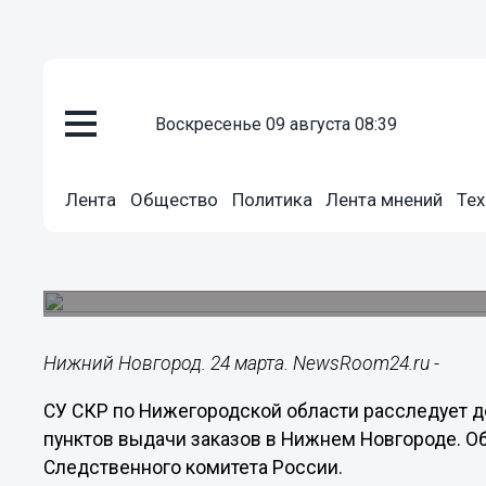
воскресенье 09 августа 08:39
Происшествия
24.03.2023
15:23
Лента
Общество
Политика
Лента мнений
Тех
Пьяная женщина избила 15-лет
Нижнем Новгороде
Пострадавший попал в больницу.
Нижний Новгород. 24 марта. NewsRoom24.ru -
СУ СКР по Нижегородской области расследует д
пунктов выдачи заказов в Нижнем Новгороде. О
Следственного комитета России.