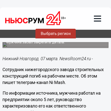
Происшествия
07.03.2023
18:19
Железобетонные панели насмерть
придавили рабочего на
Выбрать регион
нижегородском заводе
Мужчина забыл закрепить деталь.
Нижний Новгород. 07 марта. NewsRoom24.ru -
Сотрудник нижегородского завода строительных
конструкций погиб на рабочем месте. Об этом
пишет телеграм-канал Ni Mash.
По информации источника, мужчина работал на
предприятии около 5 лет, руководство
характеризовало его как ответственного