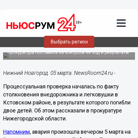
Происшествия
05.03.2023
23:13
Проверка организована после ДТП с
Выбрать регион
двумя погибшими детьми под Кстовом
Прокуратура поставила на контроль ее ход и результаты.
Нижний Новгород. 05 марта. NewsRoom24.ru -
Процессуальная проверка началась по факту
столкновения внедорожника и легковушки в
Кстовском районе, в результате которого погибли
двое детей. Об этом рассказали в прокуратуре
Нижегородской области.
Напомним
, авария произошла вечером 5 марта на