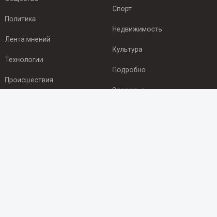
Спорт
Политика
Недвижимость
Лента мнений
Культура
Технологии
Подробно
Происшествия
Здоровье
Экономика
ПОДПИСКА
Подпишись на рассылку NEWSROOM24
и будь
в курсе новостей в своём городе:
Подписаться