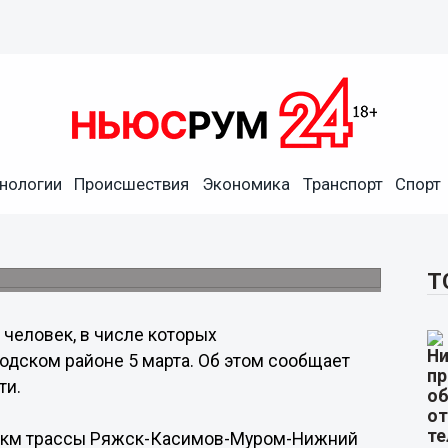
нологии
Происшествия
Экономика
Транспорт
Спорт
адали в ДТП под
из-за высокой скорости.
Т
 человек, в числе которых
одском районе 5 марта. Об этом сообщает
ти.
9 км трассы Ряжск-Касимов-Муром-Нижний