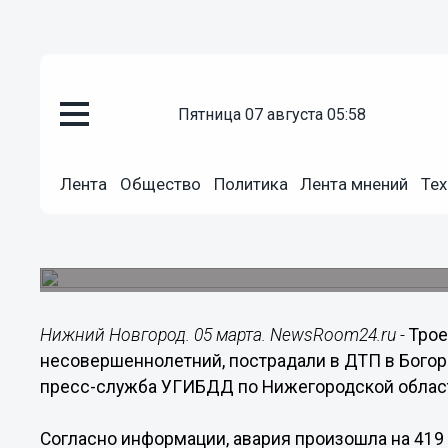
пятница 07 августа 05:58
Происшествия
05.03.2023
17:44
Лента
Общество
Политика
Лента мнений
Тех
Два взрослых и ребенок постр
Богородском 5 марта
Инициатор аварии не справился с управлением 
Нижний Новгород. 05 марта. NewsRoom24.ru -
Трое
несовершеннолетний, пострадали в ДТП в Богор
пресс-служба УГИБДД по Нижегородской облас
Согласно информации, авария произошла на 41