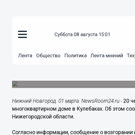
суббота 08 августа 15:01
Происшествия
01.03.2023
13:07
Лента
Общество
Политика
Лента мнений
Тех
20 человек эвакуировали из-з
Кулебаках
Огонь охватил площадь в 10 кв.м.
Нижний Новгород. 01 марта. NewsRoom24.ru -
20 ч
многоквартирном доме в Кулебаках. Об этом со
Нижегородской области.
Согласно информации, сообщение о возгорании в