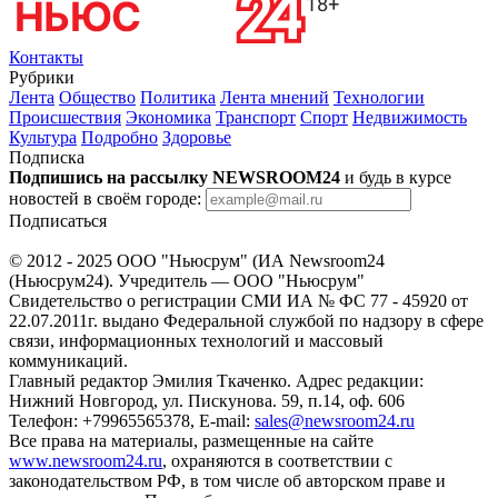
Контакты
Рубрики
Лента
Общество
Политика
Лента мнений
Технологии
Происшествия
Экономика
Транспорт
Спорт
Недвижимость
Культура
Подробно
Здоровье
Подписка
Подпишись на рассылку NEWSROOM24
и будь в курсе
новостей в своём городе:
Подписаться
© 2012 - 2025 ООО "Ньюсрум" (ИА Newsroom24
(Ньюсрум24). Учредитель — ООО "Ньюсрум"
Свидетельство о регистрации СМИ ИА № ФС 77 - 45920 от
22.07.2011г. выдано Федеральной службой по надзору в сфере
связи, информационных технологий и массовый
коммуникаций.
Главный редактор Эмилия Ткаченко. Адрес редакции:
Нижний Новгород, ул. Пискунова. 59, п.14, оф. 606
Телефон: +79965565378, E-mail:
sales@newsroom24.ru
Все права на материалы, размещенные на сайте
www.newsroom24.ru
, охраняются в соответствии с
законодательством РФ, в том числе об авторском праве и