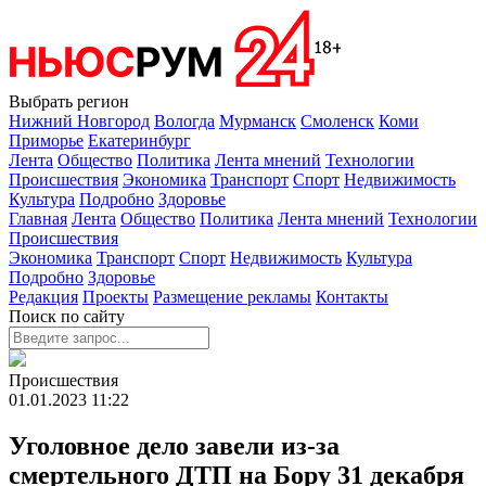
Выбрать регион
Нижний Новгород
Вологда
Мурманск
Смоленск
Коми
Приморье
Екатеринбург
Лента
Общество
Политика
Лента мнений
Технологии
Происшествия
Экономика
Транспорт
Спорт
Недвижимость
Культура
Подробно
Здоровье
Главная
Лента
Общество
Политика
Лента мнений
Технологии
Происшествия
Экономика
Транспорт
Спорт
Недвижимость
Культура
Подробно
Здоровье
Редакция
Проекты
Размещение рекламы
Контакты
Поиск по сайту
Происшествия
01.01.2023
11:22
Уголовное дело завели из-за
смертельного ДТП на Бору 31 декабря