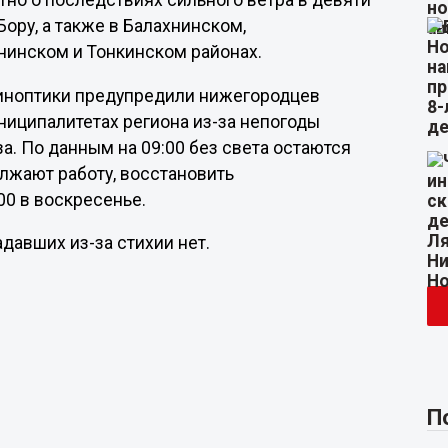
стно о последствиях сильного ветра в девяти
Бору, а также в Балахнинском,
нинском и Тонкинском районах.
 синоптики предупредили нижегородцев
ниципалитетах региона из-за непогоды
а. По данным на 09:00 без света остаются
лжают работу, восстановить
00 в воскресенье.
давших из-за стихии нет.
П