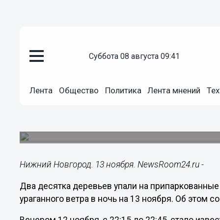
суббота 08 августа 09:41
Происшествия
13.11.2022
09:25
Лента
Общество
Политика
Лента мнений
Тех
Около 20 деревьев упали на ма
Нижегородской области
Без света остаются жители пяти районов.
Нижний Новгород. 13 ноября. NewsRoom24.ru -
Два десятка деревьев упали на припаркованные
ураганного ветра в ночь на 13 ноября. Об этом