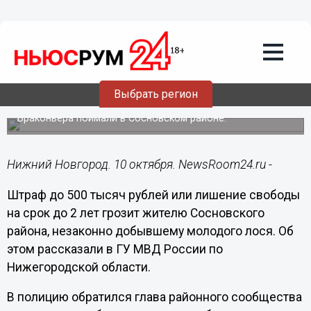
Происшествия
10.10.2022
15:47
Нижегородцу грозит до 2 лет колонии
Выбрать регион
за отстрел молодого лося
Браконьера поймали в Сосновском районе.
Нижний Новгород. 10 октября. NewsRoom24.ru -
Штраф до 500 тысяч рублей или лишение свободы
на срок до 2 лет грозит жителю Сосновского
района, незаконно добывшему молодого лося. Об
этом рассказали в ГУ МВД России по
Нижегородской области.
В полицию обратился глава районного сообщества