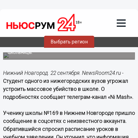
Происшествия
22.09.2022
15:29
Студент угрожал устроить массовое
убийство в школе Нижнего Новгорода
Выбрать регион
Он планировал привлечь внимание понравившейся
школьницы.
Нижний Новгород. 22 сентября. NewsRoom24.ru -
Студент одного из нижегородских вузов угрожал
устроить массовое убийство в школе. О
подробностях сообщает телеграм-канал «Ni Mash».
Ученику школы №169 в Нижнем Новгороде пришло
сообщение в соцсетях с неизвестного аккаунта.
Обратившийся спросил расписание уроков в
учебном заведении. Он уточнил, что информация