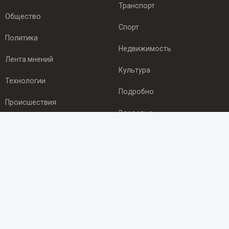
Транспорт
Общество
Спорт
Политика
Недвижимость
Лента мнений
Культура
Технологии
Подробно
Происшествия
Здоровье
Экономика
ПОДПИСКА
Подпишись на рассылку NEWSROOM24
и будь
в курсе новостей в своём городе:
Подписаться