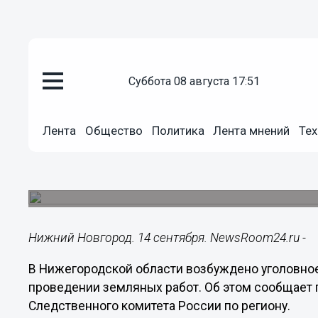
суббота 08 августа 17:51
Происшествия
14.09.2022
22:26
Лента
Общество
Политика
Лента мнений
Тех
Уголовное дело возбудили по 
при проведении земляных рабо
Трагический случай произошел 13 сентября на Б
Нижний Новгород. 14 сентября. NewsRoom24.ru -
В Нижегородской области возбуждено уголовное
проведении земляных работ. Об этом сообщает
Следственного комитета России по региону.