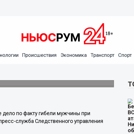
нологии
Происшествия
Экономика
Транспорт
Спорт
факту гибели нижегородца
т
ору.
Т
 дело по факту гибели мужчины при
 пресс-служба Следственного управления