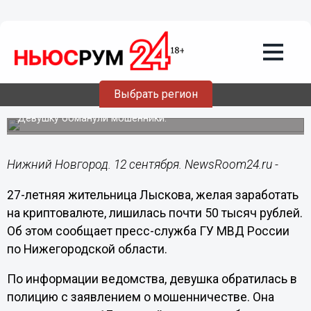
Происшествия
12.09.2022
11:48
27-летняя лысковчанка пыталась
заработать на криптовалюте и
Выбрать регион
лишилась 49 500 рублей
Девушку обманули мошенники.
Нижний Новгород. 12 сентября. NewsRoom24.ru -
27-летняя жительница Лыскова, желая заработать
на криптовалюте, лишилась почти 50 тысяч рублей.
Об этом сообщает пресс-служба ГУ МВД России
по Нижегородской области.
По информации ведомства, девушка обратилась в
полицию с заявлением о мошенничестве. Она