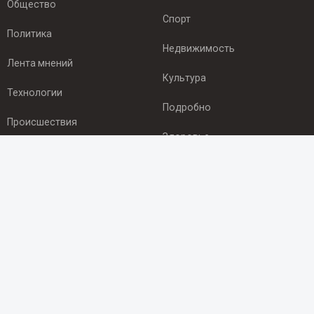
Общество
Спорт
Политика
Недвижимость
Лента мнений
Культура
Технологии
Подробно
Происшествия
Здоровье
Экономика
ПОДПИСКА
Подпишись на рассылку NEWSROOM24
и будь
в курсе новостей в своём городе:
Подписаться