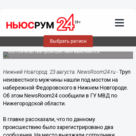
Происшествия
23.08.2022
11:45
Тело мужчины обнаружили под мостом
на нижегородской набережной
Выбрать регион
Федоровского
Обстоятельства происшествия выясняются.
Нижний Новгород. 23 августа. NewsRoom24.ru -
Труп
неизвестного мужчины нашли под мостом на
набережной Федоровского в Нижнем Новгороде.
Об этом NewsRoom24 сообщили в ГУ МВД по
Нижегородской области.
В главке рассказали, что по данному
происшествию было зарегистрировано два
сообщения. На место выезжали сотрудники