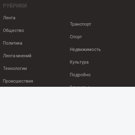
РУБРИКИ
Лента
Транспорт
Общество
Спорт
Политика
Недвижимость
Лента мнений
Культура
Технологии
Подробно
Происшествия
Здоровье
Экономика
ПОДПИСКА
Подпишись на рассылку NEWSROOM24
и будь
в курсе новостей в своём городе: