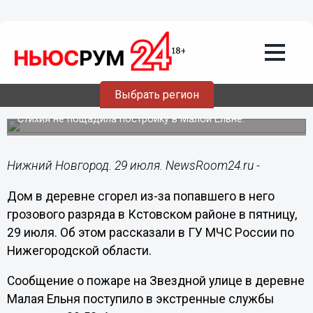
Происшествия
29.07.2022
12:23
Деревенский дом сгорел из-за удара
Выбрать регион
молнии в Кстовском районе
Стихия не пощадила постройку в Малой Ельне.
Нижний Новгород. 29 июля. NewsRoom24.ru -
Дом в деревне сгорел из-за попавшего в него
грозового разряда в Кстовском районе в пятницу,
29 июля. Об этом рассказали в ГУ МЧС России по
Нижегородской области.
Сообщение о пожаре на Звездной улице в деревне
Малая Ельня поступило в экстренные службы