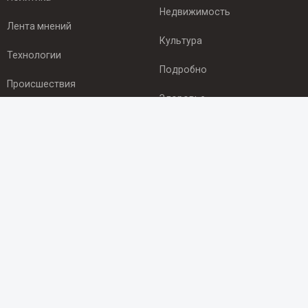
Недвижимость
Лента мнений
Культура
Технологии
Подробно
Происшествия
Здоровье
Экономика
ПОДПИСКА
Подпишись на рассылку NEWSROOM24
и будь
в курсе новостей в своём городе:
Подписаться
© 2012 - 2025 ООО "Ньюсрум" (ИА Newsroom24 (Ньюсрум24).
Учредитель — ООО "Ньюсрум"
Свидетельство о регистрации СМИ ИА № ФС 77 - 45920 от 22.07.2011г.