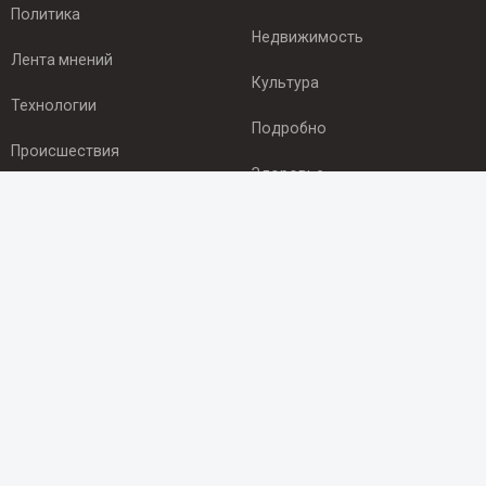
Политика
Недвижимость
Лента мнений
Культура
Технологии
Подробно
Происшествия
Здоровье
Экономика
ПОДПИСКА
Подпишись на рассылку NEWSROOM24
и будь
в курсе новостей в своём городе:
Подписаться
© 2012 - 2025 ООО "Ньюсрум" (ИА Newsroom24 (Ньюсрум24).
Учредитель — ООО "Ньюсрум"