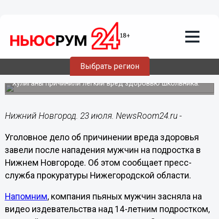
Происшествия
23.07.2022
13:34
Уголовное дело возбуждено из-за
нападения мужчин на 14-летнего
Выбрать регион
нижегородца
Хулиганы причинили легкий вред здоровью школьника.
Нижний Новгород. 23 июля. NewsRoom24.ru -
Уголовное дело об причинении вреда здоровья
завели после нападения мужчин на подростка в
Нижнем Новгороде. Об этом сообщает пресс-
служба прокуратуры Нижегородской области.
Напомним
, компания пьяных мужчин засняла на
видео издевательства над 14-летним подростком,