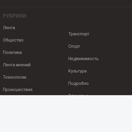
РУБРИКИ
Лента
Транспорт
Общество
Спорт
Политика
Недвижимость
Лента мнений
Культура
Технологии
Подробно
Происшествия
Здоровье
Экономика
ПОДПИСКА
Подпишись на рассылку NEWSROOM24
и будь
в курсе новостей в своём городе: