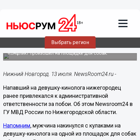
Происшествия
13.07.2022
16:57
Напавший на девушку-кинолога
нижегородец ранее привлекался за
Выбрать регион
побои
Конфликт произошел на площадке для собак.
Нижний Новгород. 13 июля. NewsRoom24.ru -
Напавший на девушку-кинолога нижегородец
ранее привлекался к административной
ответственности за побои. Об этом Newsroom24 в
ГУ МВД России по Нижегородской области.
Напомним
, мужчина накинулся с кулаками на
девушку-кинолога на одной из площадок для собак