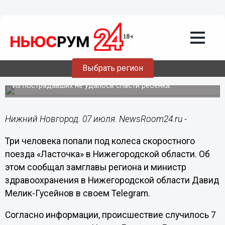
Происшествия
07.07.2022
14:50
Три человека сбиты скоростным
Выбрать регион
поездом в Нижегородской области
Из пострадавших не удалось спасти ребенка.
Нижний Новгород. 07 июля. NewsRoom24.ru -
Три человека попали под колеса скоростного
поезда «Ласточка» в Нижегородской области. Об
этом сообщал замглавы региона и министр
здравоохранения в Нижегородской области Давид
Мелик-Гусейнов в своем Telegram.
Согласно информации, происшествие случилось 7