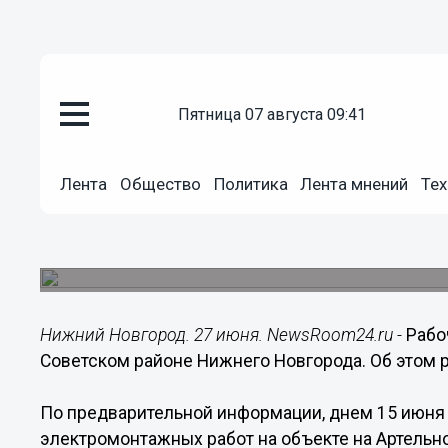
пятница 07 августа 09:41
Происшествия
27.06.2022
11:25
Лента
Общество
Политика
Лента мнений
Тех
Рабочий погиб от удара током 
Новгороде
Возбуждено уголовное дело.
Нижний Новгород. 27 июня. NewsRoom24.ru -
Рабо
Советском районе Нижнего Новгорода. Об этом р
По предварительной информации, днем 15 июня 
электромонтажных работ на объекте на Артельно