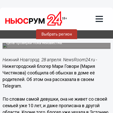
Происшествия
28.04.2022
10:11
К родителям нижегородского блогера
Выбрать регион
Мари Говори пришли с обысками
Цель проверки пока неизвестна.
Нижний Новгород. 28 апреля. NewsRoom24.ru -
Нижегородский блогер Мари Говори (Мария
Чистякова) сообщила об обысках в доме её
родителей. Об этом она рассказала в своем
Telegram.
По словам самой девушки, она не живет со своей
семьей уже 10 лет, и даже прописана в другой
области. Кроме того, блогер уже уехала в Эстонию.