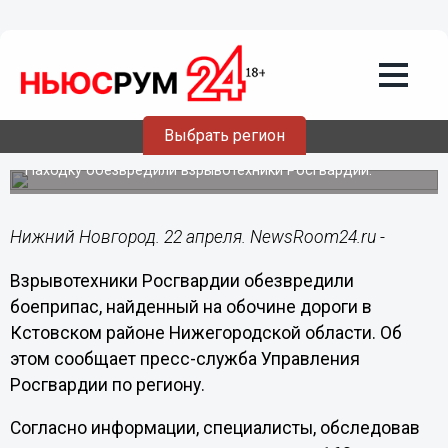
Происшествия
22.04.2022
22:51
Минометную мину времен войны
Выбрать регион
обнаружили в Кстовском районе
Находку обезвредили взрывотехники Росгвардии.
Нижний Новгород. 22 апреля. NewsRoom24.ru -
Взрывотехники Росгвардии обезвредили
боеприпас, найденный на обочине дороги в
Кстовском районе Нижегородской области. Об
этом сообщает пресс-служба Управления
Росгвардии по региону.
Согласно информации, специалисты, обследовав