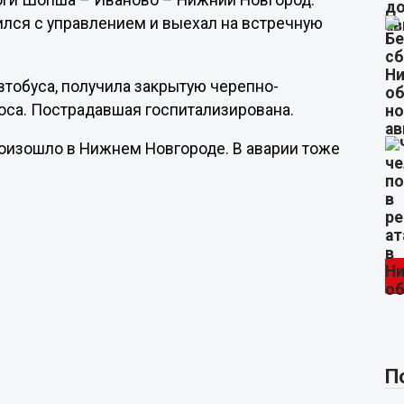
оги Шопша – Иваново – Нижний Новгород.
вился с управлением и выехал на встречную
втобуса, получила закрытую черепно-
носа. Пострадавшая госпитализирована.
роизошло в Нижнем Новгороде. В аварии тоже
П