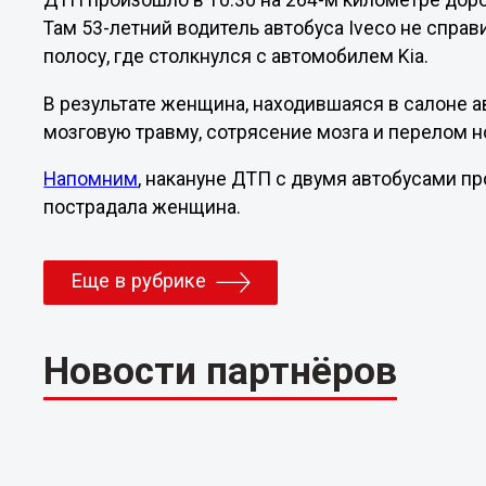
ДТП произошло в 10:30 на 264-м километре дор
Там 53-летний водитель автобуса Iveco не спра
полосу, где столкнулся с автомобилем Kia.
В результате женщина, находившаяся в салоне а
мозговую травму, сотрясение мозга и перелом 
Напомним
, накануне ДТП с двумя автобусами п
пострадала женщина.
Еще в рубрике
Новости партнёров