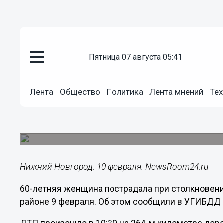
пятница 07 августа 05:41
Происшествия
10.02.2022
10:56
Лента
Общество
Политика
Лента мнений
Тех
Женщина пострадала в ДТП с 
районе
Пенсионерка госпитализирована.
Нижний Новгород. 10 февраля. NewsRoom24.ru -
60-летняя женщина пострадала при столкновени
районе 9 февраля. Об этом сообщили в УГИБДД