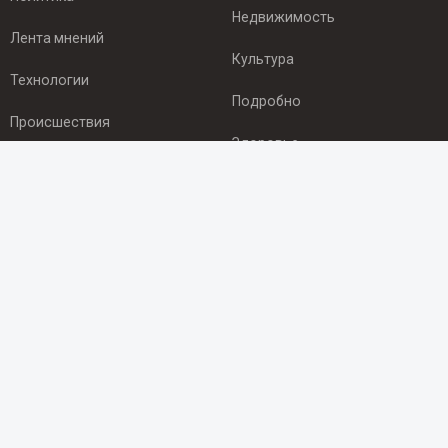
Недвижимость
Лента мнений
Культура
Технологии
Подробно
Происшествия
Здоровье
Экономика
ПОДПИСКА
Подпишись на рассылку NEWSROOM24
и будь
в курсе новостей в своём городе:
Подписаться
© 2012 - 2025 ООО "Ньюсрум" (ИА Newsroom24 (Ньюсрум24).
Учредитель — ООО "Ньюсрум"
Свидетельство о регистрации СМИ ИА № ФС 77 - 45920 от 22.07.2011г.