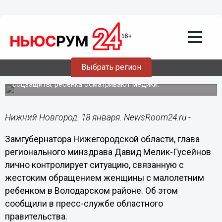
Происшествия
18.01.2022
06:30
Мелик-Гусейнов взял на личный
контроль ситуацию с избиением
нижегородкой 7-летнего сына
Выбрать регион
К делу подключены специалисты управления
соцзащиты, ребенка осматривают медики.
Нижний Новгород. 18 января. NewsRoom24.ru -
Замгубернатора Нижегородской области, глава
регионального минздрава Давид Мелик-Гусейнов
лично контролирует ситуацию, связанную с
жестоким обращением женщины с малолетним
ребенком в Володарском районе. Об этом
сообщили в пресс-службе областного
правительства.