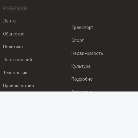
РУБРИКИ
Лента
Транспорт
Общество
Спорт
Политика
Недвижимость
Лента мнений
Культура
Технологии
Подробно
Происшествия
Здоровье
Экономика
ПОДПИСКА
Подпишись на рассылку NEWSROOM24
и будь
в курсе новостей в своём городе: