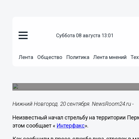
суббота 08 августа 13:01
Происшествия
20.09.2021
10:34
Лента
Общество
Политика
Лента мнений
Тех
Неизвестный начал стрельбу 
университете
Есть погибшие.
Нижний Новгород. 20 сентября. NewsRoom24.ru -
Неизвестный начал стрельбу на территории Перм
этом сообщает «
Интерфакс
».