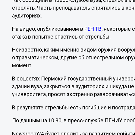
Как сообщили в пресс-службе вуза, стрелок в м
стрелять. Часть преподаватель спрятались в ко
аудиториях.
На видео, опубликованном в
РЕН ТВ
, некоторые 
этажа в попытке спастись от стрельбы.
Неизвестно, каким именно видом оружия воору
о травматическом, другие об огнестрельном ор
момент.
В соцсетях Пермский государственный универси
здании вуза, закрыться в аудиториях и никуда не
университета, просят экстренно разворачиватьс
В результате стрельбы есть погибшие и пострада
По данным на 10.30, в пресс-службе ПГНИУ соо
Newsroom24 будет следить за развитием событи