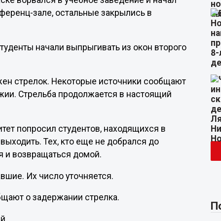
аске ворвался в учебное заведение и начал
нференц-зале, остальные закрылись в
студенты начали выпрыгивать из окон второго
жен стрелок. Некоторые источники сообщают
ужии. Стрельба продолжается в настоящий
тет попросил студентов, находящихся в
 выходить. Тех, кто еще не добрался до
я и возвращаться домой.
вшие. Их число уточняется.
бщают о задержании стрелка.
П
й.