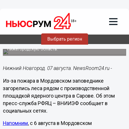
Происшествия
07.08.2021
15:27
Леса у производственной площадки
ядерного центра горят в Сарове
Выбрать регион
Огонь из Мордовии распространился с ветром на
Нижегородскую область.
Нижний Новгород. 07 августа. NewsRoom24.ru -
Из-за пожара в Мордовском заповеднике
загорелись леса рядом с производственной
площадкой ядерного центра в Сарове. Об этом
пресс-служба РФЯЦ – ВНИИЭФ сообщает в
социальных сетях.
Напомним
, с 6 августа в Мордовском