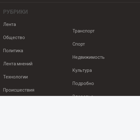
РУБРИКИ
Лента
Транспорт
Общество
Спорт
Политика
Недвижимость
Лента мнений
Культура
Технологии
Подробно
Происшествия
Здоровье
Экономика
ПОДПИСКА
Подпишись на рассылку NEWSROOM24
и будь
в курсе новостей в своём городе: